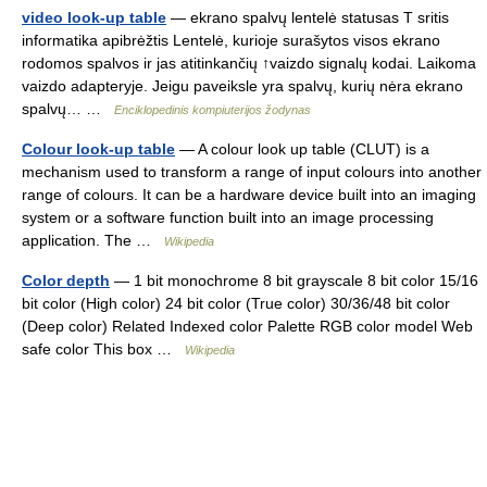
video look-up table
— ekrano spalvų lentelė statusas T sritis
informatika apibrėžtis Lentelė, kurioje surašytos visos ekrano
rodomos spalvos ir jas atitinkančių ↑vaizdo signalų kodai. Laikoma
vaizdo adapteryje. Jeigu paveiksle yra spalvų, kurių nėra ekrano
spalvų… …
Enciklopedinis kompiuterijos žodynas
Colour look-up table
— A colour look up table (CLUT) is a
mechanism used to transform a range of input colours into another
range of colours. It can be a hardware device built into an imaging
system or a software function built into an image processing
application. The …
Wikipedia
Color depth
— 1 bit monochrome 8 bit grayscale 8 bit color 15/16
bit color (High color) 24 bit color (True color) 30/36/48 bit color
(Deep color) Related Indexed color Palette RGB color model Web
safe color This box …
Wikipedia