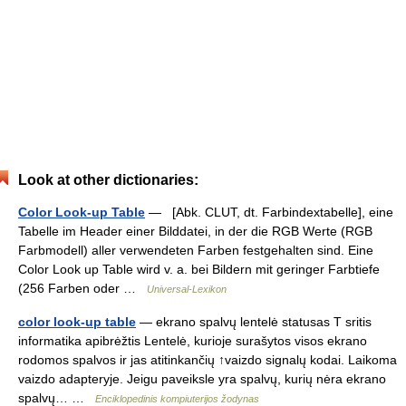
Look at other dictionaries:
Color Look-up Table
— [Abk. CLUT, dt. Farbindextabelle], eine
Tabelle im Header einer Bilddatei, in der die RGB Werte (RGB
Farbmodell) aller verwendeten Farben festgehalten sind. Eine
Color Look up Table wird v. a. bei Bildern mit geringer Farbtiefe
(256 Farben oder …
Universal-Lexikon
color look-up table
— ekrano spalvų lentelė statusas T sritis
informatika apibrėžtis Lentelė, kurioje surašytos visos ekrano
rodomos spalvos ir jas atitinkančių ↑vaizdo signalų kodai. Laikoma
vaizdo adapteryje. Jeigu paveiksle yra spalvų, kurių nėra ekrano
spalvų… …
Enciklopedinis kompiuterijos žodynas