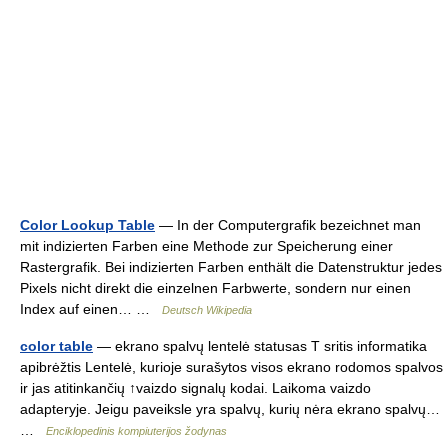
Color Lookup Table
— In der Computergrafik bezeichnet man
mit indizierten Farben eine Methode zur Speicherung einer
Rastergrafik. Bei indizierten Farben enthält die Datenstruktur jedes
Pixels nicht direkt die einzelnen Farbwerte, sondern nur einen
Index auf einen… …
Deutsch Wikipedia
color table
— ekrano spalvų lentelė statusas T sritis informatika
apibrėžtis Lentelė, kurioje surašytos visos ekrano rodomos spalvos
ir jas atitinkančių ↑vaizdo signalų kodai. Laikoma vaizdo
adapteryje. Jeigu paveiksle yra spalvų, kurių nėra ekrano spalvų…
…
Enciklopedinis kompiuterijos žodynas