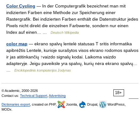
Color Cycling
— In der Computergrafik bezeichnet man mit
indizierten Farben eine Methode zur Speicherung einer
Rastergrafik. Bei indizierten Farben enthält die Datenstruktur jedes
Pixels nicht direkt die einzelnen Farbwerte, sondern nur einen
Index auf einen… …
Deutsch Wikipedia
color map
— ekrano spalvų lentelė statusas T sritis informatika
apibrėžtis Lentelė, kurioje surašytos visos ekrano rodomos spalvos
ir jas atitinkančių ↑vaizdo signalų kodai. Laikoma vaizdo
adapteryje. Jeigu paveiksle yra spalvų, kurių nėra ekrano spalvų…
…
Enciklopedinis kompiuterijos žodynas
© Academic, 2000-2026
18+
Contact us:
Technical Support
,
Advertising
Dictionaries export
, created on PHP,
Joomla,
Drupal,
WordPress,
MODx.