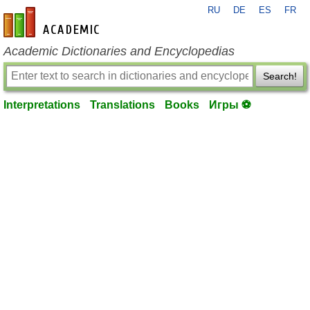
RU
DE
ES
FR
en-academic.com
Academic Dictionaries and Encyclopedias
Search!
Interpretations
Translations
Books
Игры ⚽